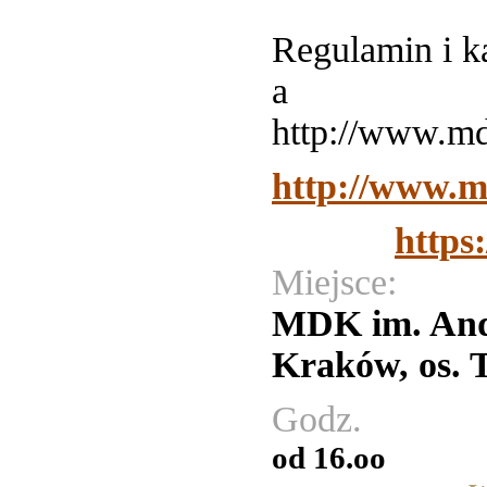
Regulamin i k
a 
http://www.md
http://www.m
https
Miejsce:
MDK im. And
Kraków, os. T
Godz.
od 16.oo