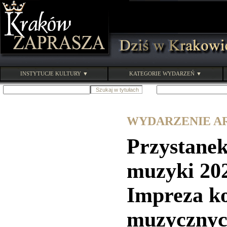
INSTYTUCJE KULTURY ▼
KATEGORIE WYDARZEŃ ▼
WYDARZENIE ARC
Przystanek
muzyki 20
Impreza k
muzycznyc