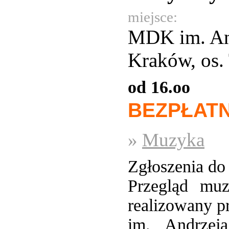
miejsce:
MDK im. An
Kraków, os. 
od 16.oo
BEZPŁAT
»
Muzyka
Zgłoszenia do 
Przegląd muz
realizowany 
im. Andrzej