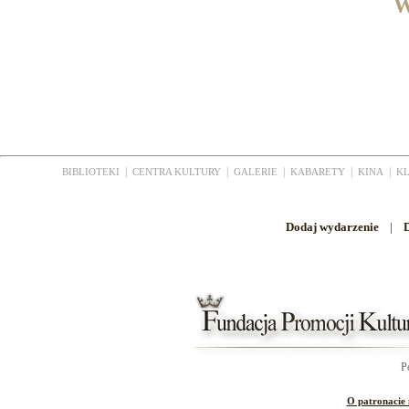
W
|
|
|
|
|
BIBLIOTEKI
CENTRA KULTURY
GALERIE
KABARETY
KINA
K
Dodaj wydarzenie
|
D
P
O patronacie