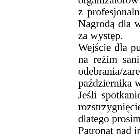
z profesjonal
Nagrodą dla w
za występ.
Wejście dla p
na reżim sani
odebrania/za
października
Jeśli spotkan
rozstrzygnię
dlatego prosi
Patronat nad 