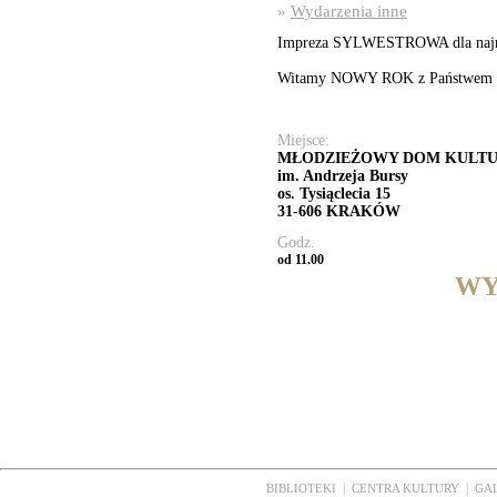
»
Wydarzenia inne
Impreza SYLWESTROWA dla na
Witamy NOWY ROK z Państwe
Miejsce:
MŁODZIEŻOWY DOM KULT
im. Andrzeja Bursy
os. Tysiąclecia 15
31-606 KRAKÓW
Godz.
od 11.00
WY
|
|
BIBLIOTEKI
CENTRA KULTURY
GA