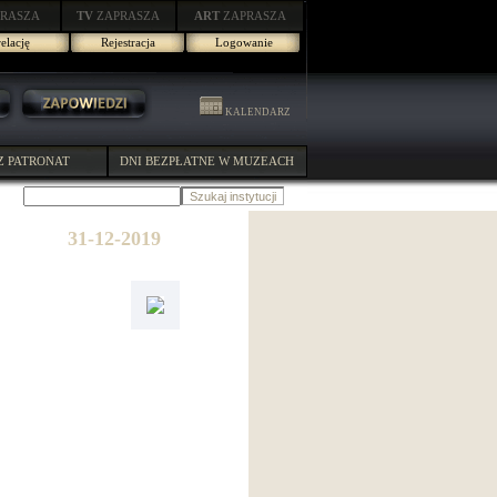
RASZA
TV
ZAPRASZA
ART
ZAPRASZA
elację
Rejestracja
Logowanie
KALENDARZ
Z PATRONAT
DNI BEZPŁATNE W MUZEACH
31-12-2019