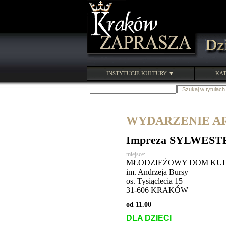
INSTYTUCJE KULTURY ▼
KAT
WYDARZENIE ARC
Impreza SYLWESTR
miejsce:
MŁODZIEŻOWY DOM KU
im. Andrzeja Bursy
os. Tysiąclecia 15
31-606 KRAKÓW
od 11.00
DLA DZIECI