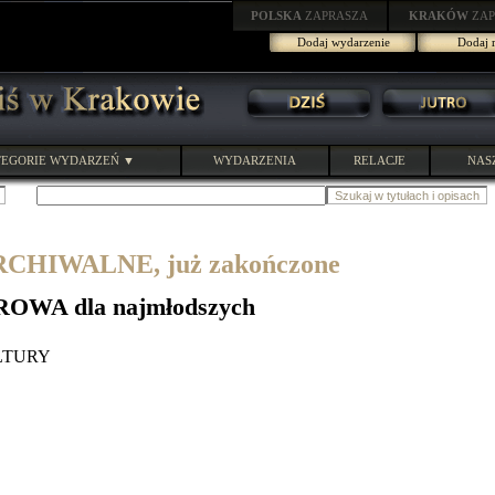
POLSKA
ZAPRASZA
KRAKÓW
ZAP
Dodaj wydarzenie
Dodaj r
EGORIE WYDARZEŃ ▼
WYDARZENIA
RELACJE
NAS
HIWALNE, już zakończone
OWA dla najmłodszych
LTURY