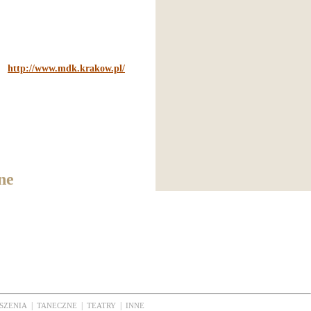
http://www.mdk.krakow.pl/
ne
|
|
|
SZENIA
TANECZNE
TEATRY
INNE