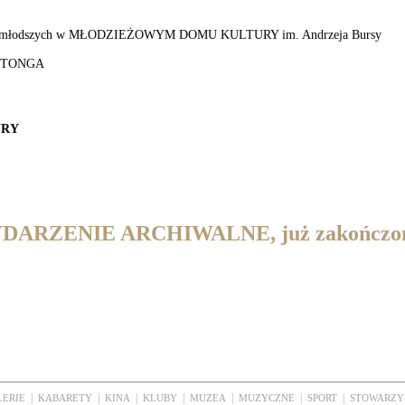
jmłodszych w MŁODZIEŻOWYM DOMU KULTURY im. Andrzeja Bursy
m TONGA
URY
DARZENIE ARCHIWALNE, już zakończo
|
|
|
|
|
|
|
LERIE
KABARETY
KINA
KLUBY
MUZEA
MUZYCZNE
SPORT
STOWARZY