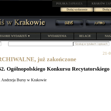
POLSKA
ZAPRASZA
KRAKÓW
ZAP
Dodaj wydarzenie
Dodaj r
EGORIE WYDARZEŃ ▼
WYDARZENIA
RELACJE
NAS
21-0
HIWALNE, już zakończone
 62. Ogólnopolskiego Konkursu Recytatorskiego
 Andrzeja Bursy w Krakowie