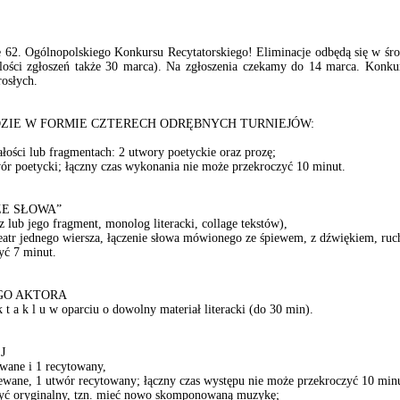
e 62. Ogólnopolskiego Konkursu Recytatorskiego! Eliminacje odbędą się w śro
ości zgłoszeń także 30 marca). Na zgłoszenia czekamy do 14 marca. Konkur
osłych.
IE W FORMIE CZTERECH ODRĘBNYCH TURNIEJÓW:
ałości lub fragmentach: 2 utwory poetyckie oraz prozę;
wór poetycki; łączny czas wykonania nie może przekroczyć 10 minut.
ZE SŁOWA”
z lub jego fragment, monolog literacki, collage tekstów),
teatr jednego wiersza, łączenie słowa mówionego ze śpiewem, z dźwiękiem, ru
yć 7 minut.
EGO AKTORA
 t a k l u w oparciu o dowolny materiał literacki (do 30 min).
J
ewane i 1 recytowany,
ewane, 1 utwór recytowany; łączny czas występu nie może przekroczyć 10 min
być oryginalny, tzn. mieć nowo skomponowaną muzykę;