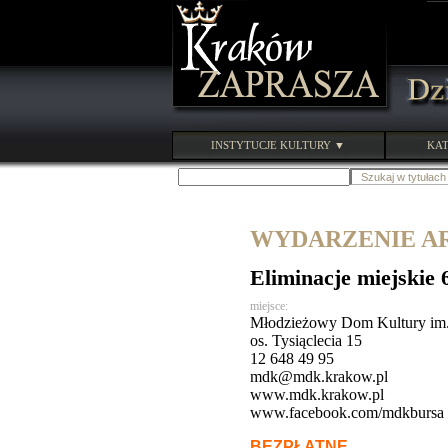
INSTYTUCJE KULTURY ▼
KAT
WYDARZENIE ARC
Eliminacje miejskie
miejsce:
Młodzieżowy Dom Kultury im.
os. Tysiąclecia 15
12 648 49 95
mdk@mdk.krakow.pl
www.mdk.krakow.pl
www.facebook.com/mdkbursa
BEZPŁATNE