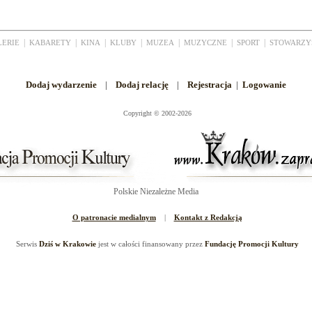
|
|
|
|
|
|
|
LERIE
KABARETY
KINA
KLUBY
MUZEA
MUZYCZNE
SPORT
STOWARZY
Dodaj wydarzenie
|
Dodaj relację
|
Rejestracja
|
Logowanie
Copyright
©
2002-2026
Polskie Niezależne Media
O patronacie medialnym
|
Kontakt z Redakcją
Serwis
Dziś w Krakowie
jest w całości finansowany przez
Fundację Promocji Kultury