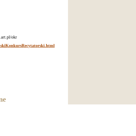
art.pl/okr
lskiKonkursRecytatorski.html
ne