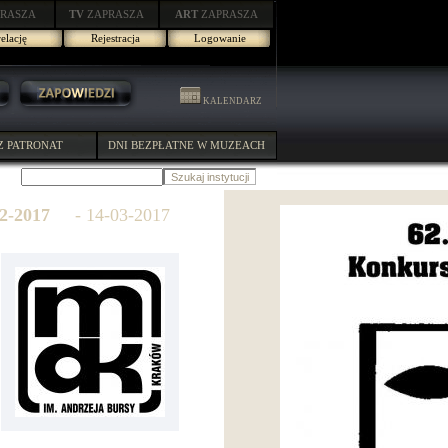
RASZA
TV
ZAPRASZA
ART
ZAPRASZA
elację
Rejestracja
Logowanie
KALENDARZ
Z PATRONAT
DNI BEZPŁATNE W MUZEACH
2-2017
- 14-03-2017