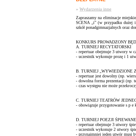
»
Wydarzenia inne
Zapraszamy na eliminacje miejski
SCENA „i” (w przypadku dużej il
szkół ponadgimnazjalnych oraz dor
KONKURS PROWADZONY BĘDZ
A. TURNIEJ RECYTATORSKI
- repertuar obejmuje 3 utwory w c
- uczestnik wykonuje prozę i 1 ut
B. TURNIEJ „WYWIEDZIONE 
- repertuar jest dowolny (np. wiers
- dowolna forma prezentacji (np. 
- czas występu nie może przekrocz
C. TURNIEJ TEATRÓW JEDN
- obowiązuje przygotowanie s p e k
D. TURNIEJ POEZJI ŚPIEWANE
- repertuar obejmuje 3 utwory śpi
- uczestnik wykonuje 2 utwory śpi
- przynajmniej jeden utwór musi 