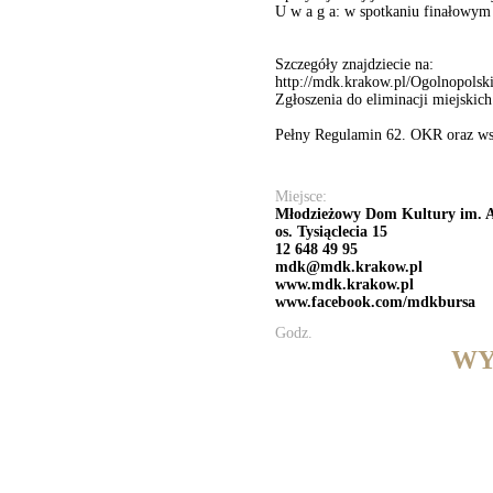
U w a g a: w spotkaniu finałowym 
Szczegóły znajdziecie na:
http://mdk.krakow.pl/Ogolnopolsk
Zgłoszenia do eliminacji miejskic
Pełny Regulamin 62. OKR oraz wszy
Miejsce:
Młodzieżowy Dom Kultury im. 
os. Tysiąclecia 15
12 648 49 95
mdk@mdk.krakow.pl
www.mdk.krakow.pl
www.facebook.com/mdkbursa
Godz.
WY