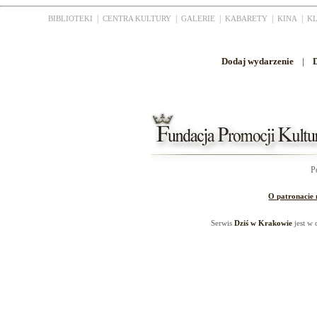
|
|
|
|
|
BIBLIOTEKI
CENTRA KULTURY
GALERIE
KABARETY
KINA
K
Dodaj wydarzenie
|
D
P
O patronacie
Serwis
Dziś w Krakowie
jest w 