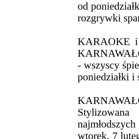
od poniedział
rozgrywki spar
KARAOKE i
KARNAWA
- wszyscy śpi
poniedziałki i
KARNAWAŁO
Stylizowana
najmłodszych
wtorek, 7 lute