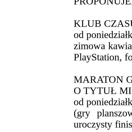
PROPONUJE
KLUB CZA
od poniedział
zimowa kawiar
PlayStation, f
MARATON G
O TYTUŁ M
od poniedział
(gry plansz
uroczysty fini