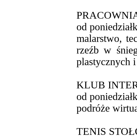
PRACOWNIA
od poniedział
malarstwo, te
rzeźb w śnie
plastycznych i
KLUB INT
od poniedział
podróże wirtu
TENIS STO