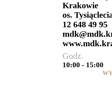
Krakowie
os. Tysiącleci
12 648 49 95
mdk@mdk.kr
www.mdk.kra
Godz.
10:00 - 15:00
WY