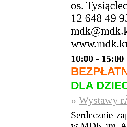
os. Tysiącle
12 648 49 9
mdk@mdk.k
www.mdk.kr
10:00 - 15:00
BEZPŁAT
DLA DZIEC
»
Wystawy r
Serdecznie za
w MDK im. An