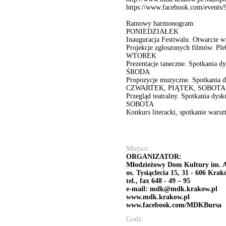
https://www.facebook.com/events
Ramowy harmonogram:
PONIEDZIAŁEK
Inauguracja Festiwalu. Otwarcie w
Projekcje zgłoszonych filmów. Ple
WTOREK
Prezentacje taneczne. Spotkania d
ŚRODA
Propozycje muzyczne. Spotkania dy
CZWARTEK, PIĄTEK, SOBOT
Przegląd teatralny. Spotkania dysk
SOBOTA
Konkurs literacki, spotkanie warsz
Miejsce:
ORGANIZATOR:
Młodzieżowy Dom Kultury im. 
os. Tysiąclecia 15, 31 - 606 Kra
tel., fax 648 - 49 – 95
e-mail: mdk@mdk.krakow.pl
www.mdk.krakow.pl
www.facebook.com/MDKBursa
Godz.