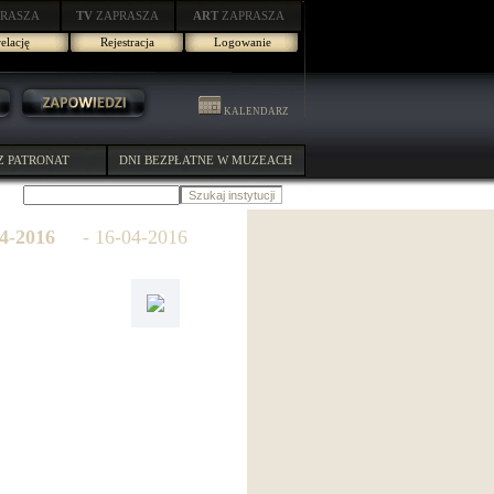
RASZA
TV
ZAPRASZA
ART
ZAPRASZA
elację
Rejestracja
Logowanie
KALENDARZ
Z PATRONAT
DNI BEZPŁATNE W MUZEACH
04-2016
- 16-04-2016