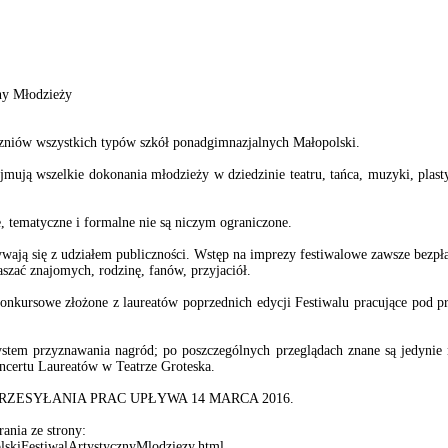
zny Młodzieży
zniów wszystkich typów szkół ponadgimnazjalnych Małopolski.
ją wszelkie dokonania młodzieży w dziedzinie teatru, tańca, muzyki, plastyki,
 tematyczne i formalne nie są niczym ograniczone.
wają się z udziałem publiczności. Wstęp na imprezy festiwalowe zawsze bezpł
aszać znajomych, rodzinę, fanów, przyjaciół.
nkursowe złożone z laureatów poprzednich edycji Festiwalu pracujące pod p
tem przyznawania nagród; po poszczególnych przeglądach znane są jedynie
ncertu Laureatów w Teatrze Groteska.
PRZESYŁANIA PRAC UPŁYWA 14 MARCA 2016.
ania ze strony:
lskiFestiwalArtystycznyMlodziezy.html