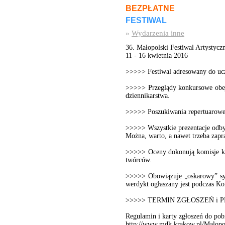
BEZPŁATNE
FESTIWAL
»
Wydarzenia inne
36. Małopolski Festiwal Artystyc
11 - 16 kwietnia 2016
>>>>> Festiwal adresowany do uc
>>>>> Przeglądy konkursowe obejmu
dziennikarstwa.
>>>>> Poszukiwania repertuarowe,
>>>>> Wszystkie prezentacje odby
Można, warto, a nawet trzeba zapr
>>>>> Oceny dokonują komisje ko
twórców.
>>>>> Obowiązuje „oskarowy” sys
werdykt ogłaszany jest podczas Ko
>>>>> TERMIN ZGŁOSZEŃ i 
Regulamin i karty zgłoszeń do pobr
http://www.mdk.krakow.pl/Malopo