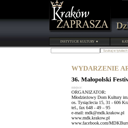
INSTYTUCJE KULTURY ▼
KAT
WYDARZENIE ARC
36. Małopolski Festi
miejsce:
ORGANIZATOR:
Młodzieżowy Dom Kultury im.
os. Tysiąclecia 15, 31 - 606 K
tel., fax 648 - 49 – 95
e-mail: mdk@mdk.krakow.pl
www.mdk.krakow.pl
www.facebook.com/MDKBur