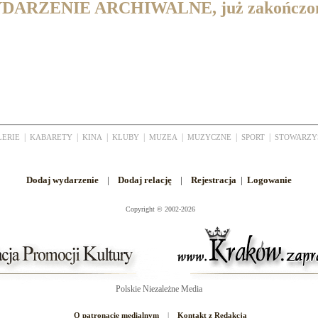
DARZENIE ARCHIWALNE, już zakończo
|
|
|
|
|
|
|
LERIE
KABARETY
KINA
KLUBY
MUZEA
MUZYCZNE
SPORT
STOWARZY
Dodaj wydarzenie
|
Dodaj relację
|
Rejestracja
|
Logowanie
Copyright
©
2002-2026
Polskie Niezależne Media
O patronacie medialnym
|
Kontakt z Redakcją