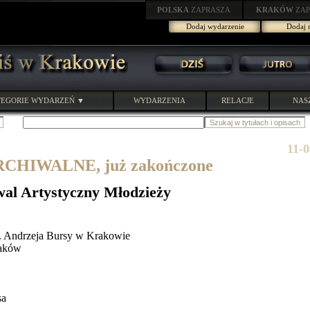
POLSKA
ZAPRASZA
KRAKÓW
ZAP
Dodaj wydarzenie
Dodaj r
EGORIE WYDARZEŃ ▼
WYDARZENIA
RELACJE
NAS
11-
HIWALNE, już zakończone
wal Artystyczny Młodzieży
 Andrzeja Bursy w Krakowie
raków
sa