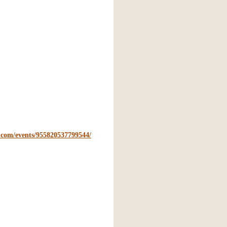
.com/events/955820537799544/