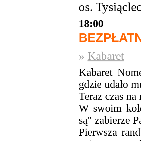
os. Tysiącl
18:00
BEZPŁAT
»
Kabaret
Kabaret Nome
gdzie udało m
Teraz czas na 
W swoim kole
są" zabierze 
Pierwsza rand