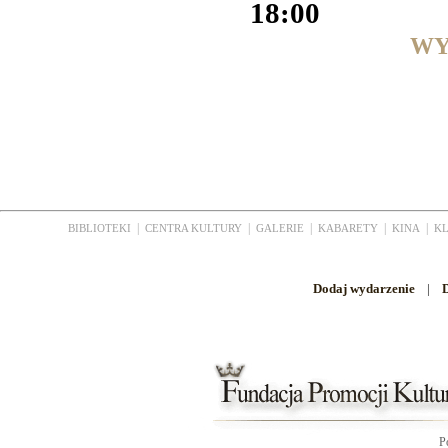
18:00
WY
|
|
|
|
|
BIBLIOTEKI
CENTRA KULTURY
GALERIE
KABARETY
KINA
K
Dodaj wydarzenie
|
D
P