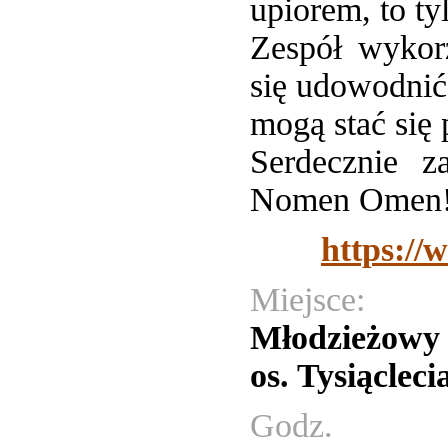
upiorem, to ty
Zespół wykorz
się udowodnić,
mogą stać się
Serdecznie 
Nomen Omen
https://
Miejsce:
Młodzieżowy 
os. Tysiąclec
Godz.