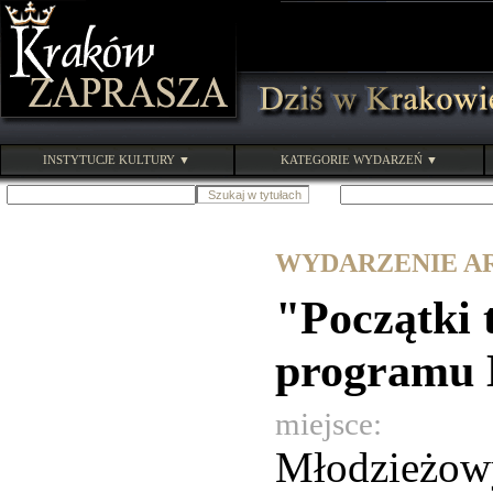
INSTYTUCJE KULTURY ▼
KATEGORIE WYDARZEŃ ▼
WYDARZENIE ARC
"Początki 
programu
miejsce:
Młodzieżowy