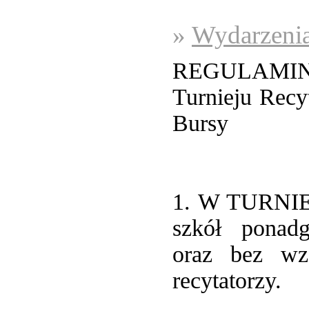
»
Wydarzenia
REGULAMI
Turnieju Recy
Bursy
1. W TURNIEJ
szkół ponad
oraz bez wzg
recytatorzy.