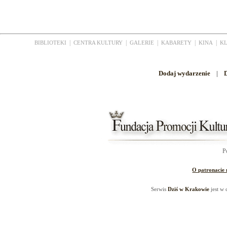
|
|
|
|
|
BIBLIOTEKI
CENTRA KULTURY
GALERIE
KABARETY
KINA
K
Dodaj wydarzenie
|
D
P
O patronacie
Serwis
Dziś w Krakowie
jest w 