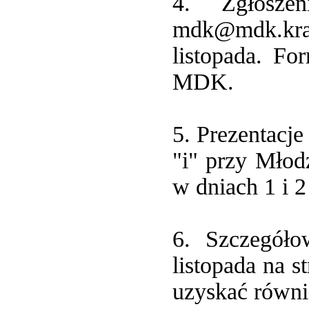
4. Zgłosze
mdk@mdk.krako
listopada. Fo
MDK.
5. Prezentacj
"i" przy Mło
w dniach 1 i 2
6. Szczegóło
listopada na 
uzyskać równie