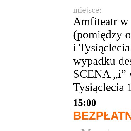
miejsce:
Amfiteatr w 
(pomiędzy o
i Tysiącleci
wypadku des
SCENA „i” 
Tysiąclecia 
15:00
BEZPŁAT