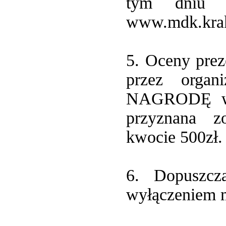
tym dniu 
www.mdk.kra
5. Oceny prez
przez organ
NAGRODĘ w w
przyznana
kwocie 500zł.
6. Dopuszcza
wyłączeniem m