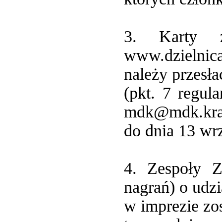
3. Karty z
www.dzielni
należy przesł
(pkt. 7 regul
mdk@mdk.kra
do dnia 13 wr
4. Zespoły Z
nagrań) o udzi
w imprezie zo