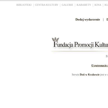
|
|
|
|
|
BIBLIOTEKI
CENTRA KULTURY
GALERIE
KABARETY
KINA
K
Dodaj wydarzenie
|
D
P
O patronacie
Serwis
Dziś w Krakowie
jest w 