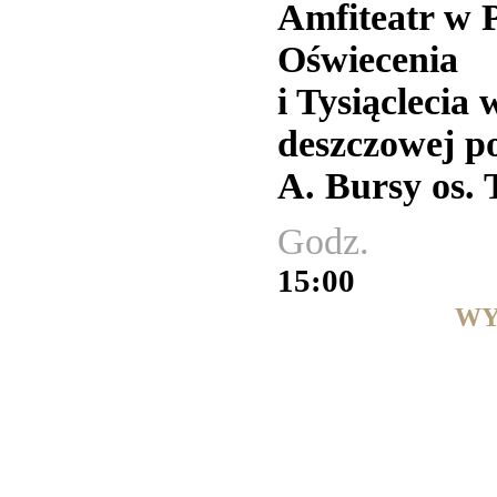
Amfiteatr w P
Oświecenia
i Tysiącleci
deszczowej p
A. Bursy os. 
Godz.
15:00
WY