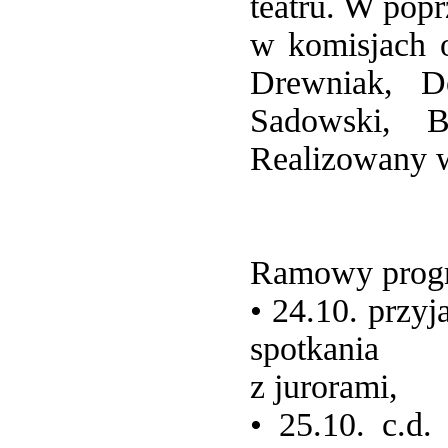
teatru. W pop
w komisjach o
Drewniak, D
Sadowski, B
Realizowany w
Ramowy prog
• 24.10. przy
spotkania
z jurorami,
• 25.10. c.d.