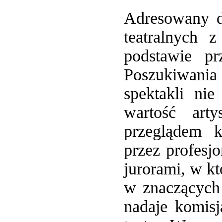
Adresowany d
teatralnych 
podstawie pr
Poszukiwania
spektakli ni
wartość arty
przeglądem k
przez profesj
jurorami, w kt
w znaczących 
nadaje komis