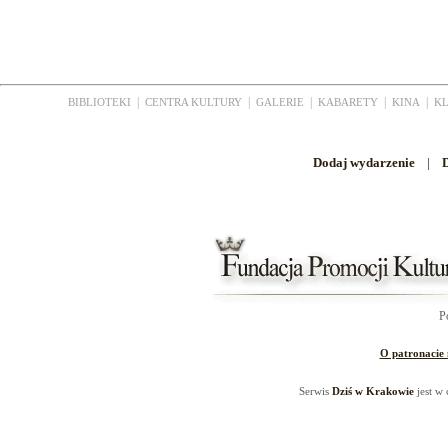
|
|
|
|
|
BIBLIOTEKI
CENTRA KULTURY
GALERIE
KABARETY
KINA
K
Dodaj wydarzenie
|
D
P
O patronacie
Serwis
Dziś w Krakowie
jest w 