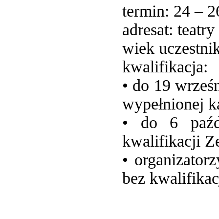
termin: 24 – 2
adresat: teatry
wiek uczestnik
kwalifikacja:
• do 19 wrześn
wypełnionej ka
• do 6 paźd
kwalifikacji Z
• organizator
bez kwalifikac