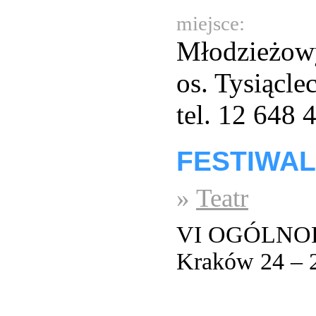
miejsce:
Młodzieżowy
os. Tysiącl
tel. 12 648 
FESTIWAL
»
Teatr
VI OGÓLNOP
Kraków 24 – 2