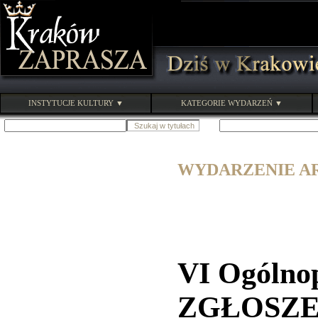
INSTYTUCJE KULTURY ▼
KATEGORIE WYDARZEŃ ▼
WYDARZENIE ARC
VI Ogólnop
ZGŁOSZE